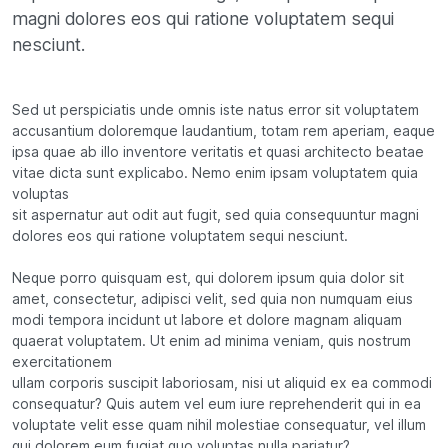
magni dolores eos qui ratione voluptatem sequi
nesciunt.
Sed ut perspiciatis unde omnis iste natus error sit voluptatem
accusantium doloremque laudantium, totam rem aperiam, eaque
ipsa quae ab illo inventore veritatis et quasi architecto beatae
vitae dicta sunt explicabo. Nemo enim ipsam voluptatem quia
voluptas
sit aspernatur aut odit aut fugit, sed quia consequuntur magni
dolores eos qui ratione voluptatem sequi nesciunt.
Neque porro quisquam est, qui dolorem ipsum quia dolor sit
amet, consectetur, adipisci velit, sed quia non numquam eius
modi tempora incidunt ut labore et dolore magnam aliquam
quaerat voluptatem. Ut enim ad minima veniam, quis nostrum
exercitationem
ullam corporis suscipit laboriosam, nisi ut aliquid ex ea commodi
consequatur? Quis autem vel eum iure reprehenderit qui in ea
voluptate velit esse quam nihil molestiae consequatur, vel illum
qui dolorem eum fugiat quo voluptas nulla pariatur?