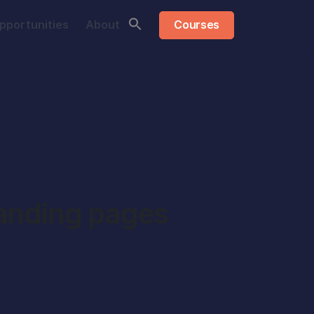
pportunities
About
Courses
Share this:
landing pages