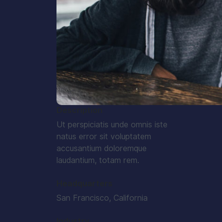
Description
Ut perspiciatis unde omnis iste
natus error sit voluptatem
accusantium doloremque
laudantium, totam rem.
Headquarters
San Francisco, California
Industry