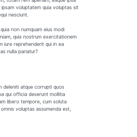
ium, totam rem aperiam, eaque ipsa
m ipsam voluptatem quia voluptas sit
qui nesciunt.
ed quia non numquam eius modi
niam, quis nostrum exercitationem
 iure reprehenderit qui in ea
as nulla pariatur?
 deleniti atque corrupti quos
a qui officia deserunt mollitia
Nam libero tempore, cum soluta
, omnis voluptas assumenda est,