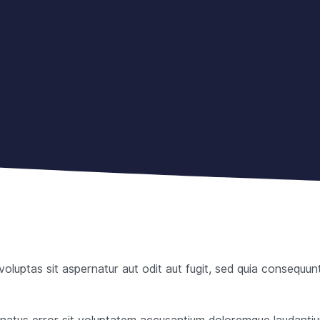
luptas sit aspernatur aut odit aut fugit, sed quia consequun