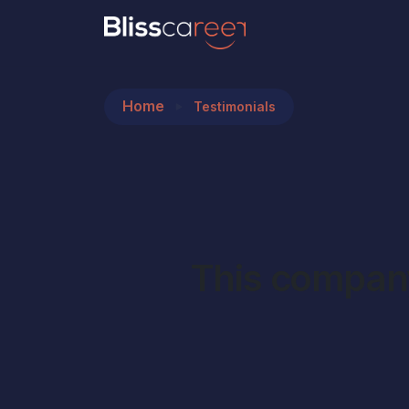
This company use Uptime to launch landing pag
Home
Testimonials
This company