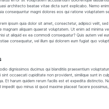
e natus error sit voluptatem accusantium doloremque laudant
 quasi architecto beatae vitae dicta sunt explicabo. Nemo eni
quia consequuntur magni dolores eos qui ratione voluptatem se
rem ipsum quia dolor sit amet, consectetur, adipisci velit, s
ore magnam aliquam quaerat voluptatem. Ut enim ad minima ve
 nisi ut aliquid ex ea commodi consequatur? Quis autem vel eum
stiae consequatur, vel illum qui dolorem eum fugiat quo volupt
s
dio dignissimos ducimus qui blanditiis praesentium voluptatum
sint occaecati cupiditate non provident, similique sunt in culp
ga. Et harum quidem rerum facilis est et expedita distinctio. 
hil impedit quo minus id quod maxime placeat facere possimus