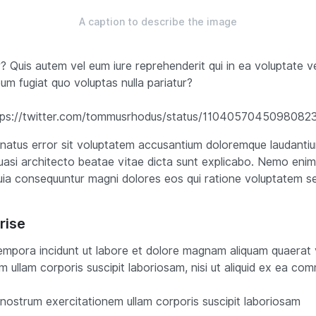
A caption to describe the image
Quis autem vel eum iure reprehenderit qui in ea voluptate ve
eum fugiat quo voluptas nulla pariatur?
tps://twitter.com/tommusrhodus/status/1104057045098082
e natus error sit voluptatem accusantium doloremque laudant
 quasi architecto beatae vitae dicta sunt explicabo. Nemo eni
quia consequuntur magni dolores eos qui ratione voluptatem se
rise
mpora incidunt ut labore et dolore magnam aliquam quaerat 
m ullam corporis suscipit laboriosam, nisi ut aliquid ex ea c
nostrum exercitationem ullam corporis suscipit laboriosam