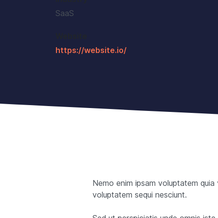
SaaS
Website
https://website.io/
Nemo enim ipsam voluptatem quia vo
voluptatem sequi nesciunt.